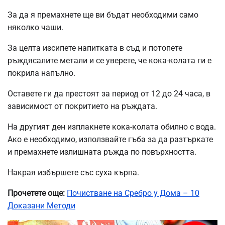
За да я премахнете ще ви бъдат необходими само
няколко чаши.
За целта изсипете напитката в съд и потопете
ръждясалите метали и се уверете, че кока-колата ги е
покрила напълно.
Оставете ги да престоят за период от 12 до 24 часа, в
зависимост от покритието на ръждата.
На другият ден изплакнете кока-колата обилно с вода.
Ако е необходимо, използвайте гъба за да разтъркате
и премахнете излишната ръжда по повърхността.
Накрая избършете със суха кърпа.
Прочетете още:
Почистване на Сребро у Дома – 10
Доказани Методи