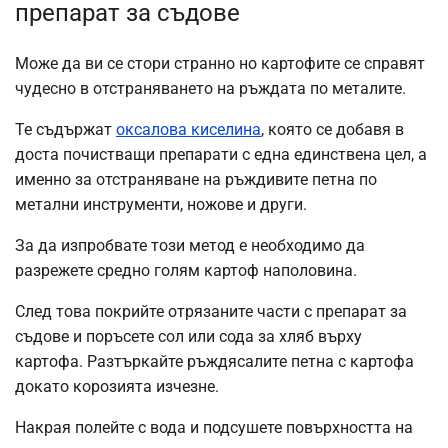
препарат за съдове
Може да ви се стори странно но картофите се справят
чудесно в отстраняването на ръждата по металите.
Те съдържат
оксалова киселина
, която се добавя в
доста почистващи препарати с една единствена цел, а
именно за отстраняване на ръждивите петна по
метални инструменти, ножове и други.
За да изпробвате този метод е необходимо да
разрежете средно голям картоф наполовина.
След това покрийте отрязаните части с препарат за
съдове и поръсете сол или сода за хляб върху
картофа. Разтъркайте ръждясалите петна с картофа
докато корозията изчезне.
Накрая полейте с вода и подсушете повърхността на