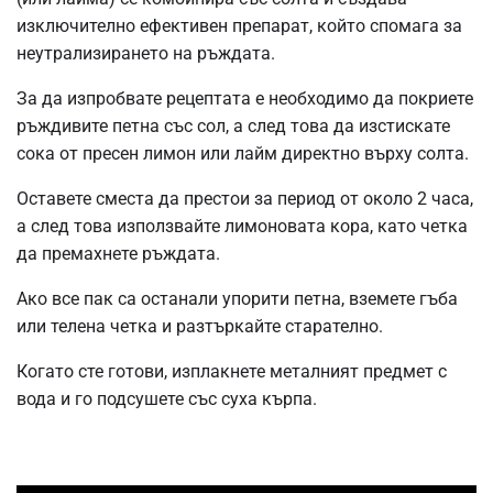
изключително ефективен препарат, който спомага за
неутрализирането на ръждата.
За да изпробвате рецептата е необходимо да покриете
ръждивите петна със сол, а след това да изстискате
сока от пресен лимон или лайм директно върху солта.
Оставете сместа да престои за период от около 2 часа,
а след това използвайте лимоновата кора, като четка
да премахнете ръждата.
Ако все пак са останали упорити петна, вземете гъба
или телена четка и разтъркайте старателно.
Когато сте готови, изплакнете металният предмет с
вода и го подсушете със суха кърпа.