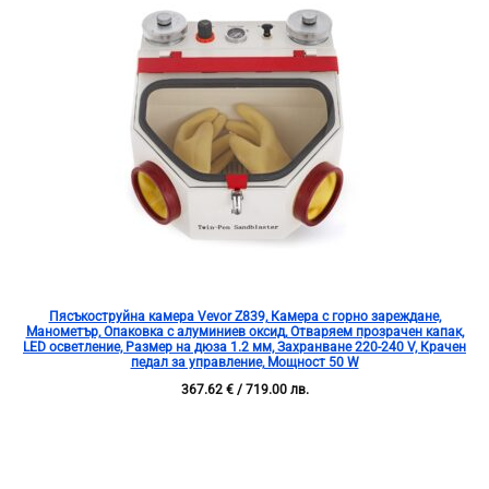
Пясъкоструйна камера Vevor Z839, Камера с горно зареждане,
Манометър, Опаковка с алуминиев оксид, Отваряем прозрачен капак,
LED осветление, Размер на дюза 1.2 мм, Захранване 220-240 V, Крачен
педал за управление, Мощност 50 W
367.62
€
/ 719.00 лв.