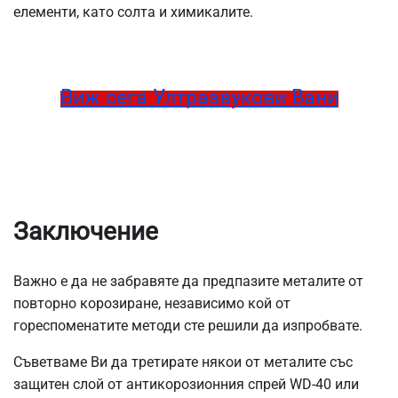
елементи, като солта и химикалите.
Виж сега Ултразвукови Вани
Заключение
Важно е да не забравяте да предпазите металите от
повторно корозиране, независимо кой от
гореспоменатите методи сте решили да изпробвате.
Съветваме Ви да третирате някои от металите със
защитен слой от антикорозионния спрей WD-40 или