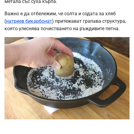
метала със суха кърпа.
Важно е да отбележим, че солта и содата за хляб
(
натриев бикарбонат
) притежават грапава структура,
която улеснява почистването на ръждивите петна.