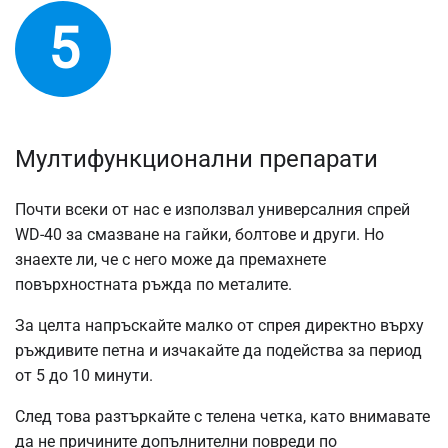
5
Мултифункционални препарати
Почти всеки от нас е използвал универсалния спрей
WD-40 за смазване на гайки, болтове и други. Но
знаехте ли, че с него може да премахнете
повърхностната ръжда по металите.
За целта напръскайте малко от спрея директно върху
ръждивите петна и изчакайте да подейства за период
от 5 до 10 минути.
След това разтъркайте с телена четка, като внимавате
да не причините допълнителни повреди по