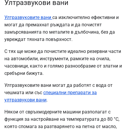
Ултразвукови вани
Ултразвуковите вани
са изключително ефективни и
могат да премахнат ръждата и да почистят
замърсяванията по металите в дълбочина, без да
увреждат тяхната повърхност.
С тях ще може да почистите идеално резервни части
на автомобили, инструменти, рамките на очила,
часовници, както и голямо разнообразие от златни и
сребърни бижута.
Ултразвуковите вани могат да работят с вода от
чешмата или със
специални препарати за
ултразвукови вани
.
Някои от свръхмодерните машини разполагат с
функция за настройване на температурата до 80 °C,
която спомага за разтварянето на петна от масло,