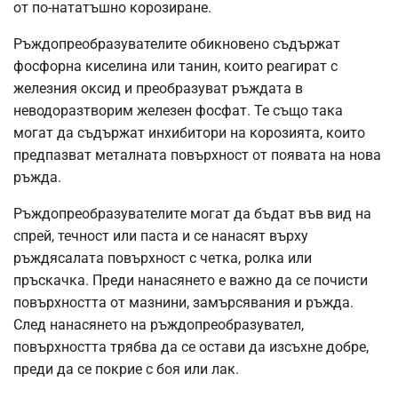
от по-нататъшно корозиране.
Ръждопреобразувателите обикновено съдържат
фосфорна киселина или танин, които реагират с
железния оксид и преобразуват ръждата в
неводоразтворим железен фосфат. Те също така
могат да съдържат инхибитори на корозията, които
предпазват металната повърхност от появата на нова
ръжда.
Ръждопреобразувателите могат да бъдат във вид на
спрей, течност или паста и се нанасят върху
ръждясалата повърхност с четка, ролка или
пръскачка. Преди нанасянето е важно да се почисти
повърхността от мазнини, замърсявания и ръжда.
След нанасянето на ръждопреобразувател,
повърхността трябва да се остави да изсъхне добре,
преди да се покрие с боя или лак.