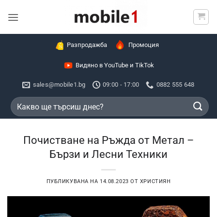
Skip
to
content
Разпродажба
Промоция
Видяно в YouTube и TikTok
sales@mobile1.bg
09:00 - 17:00
0882 555 648
Търсене
за:
Почистване на Ръжда от Метал –
Бързи и Лесни Техники
ПУБЛИКУВАНА НА
14.08.2023
ОТ
ХРИСТИЯН