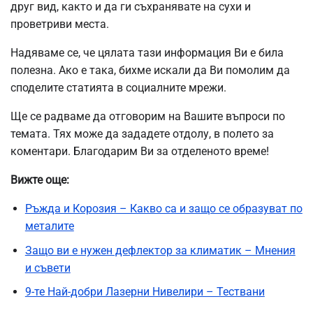
друг вид, както и да ги съхранявате на сухи и
проветриви места.
Надяваме се, че цялата тази информация Ви е била
полезна. Ако е така, бихме искали да Ви помолим да
споделите статията в социалните мрежи.
Ще се радваме да отговорим на Вашите въпроси по
темата. Тях може да зададете отдолу, в полето за
коментари. Благодарим Ви за отделеното време!
Вижте още:
Ръжда и Корозия – Какво са и защо се образуват по
металите
Защо ви е нужен дефлектор за климатик – Мнения
и съвети
9-те Най-добри Лазерни Нивелири – Тествани