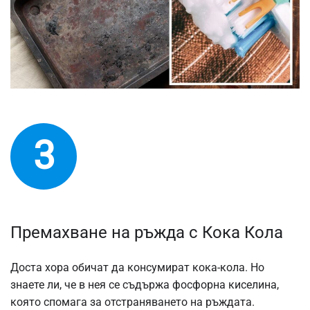
3
Премахване на ръжда с Кока Кола
Доста хора обичат да консумират кока-кола. Но
знаете ли, че в нея се съдържа фосфорна киселина,
която спомага за отстраняването на ръждата.