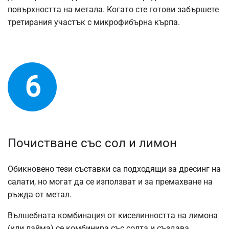
повърхността на метала. Когато сте готови забършете
третирания участък с микрофибърна кърпа.
6
Почистване със сол и лимон
Обикновено тези съставки са подходящи за дресинг на
салати, но могат да се използват и за премахване на
ръжда от метал.
Вълшебната комбинация от киселинността на лимона
(или лайма) се комбинира със солта и създава