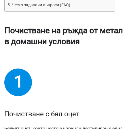
Често задавани въпроси (FAQ)
Почистване на ръжда от метал
в домашни условия
1
Почистване с бял оцет
Белият оцет, който често е наричан дестилиран е една