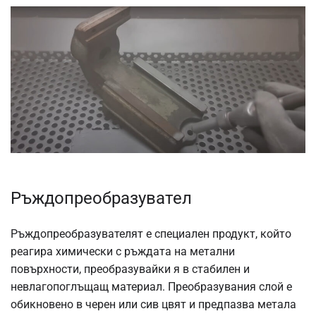
Ръждопреобразувател
Ръждопреобразувателят е специален продукт, който
реагира химически с ръждата на метални
повърхности, преобразувайки я в стабилен и
невлагопоглъщащ материал. Преобразувания слой е
обикновено в черен или сив цвят и предпазва метала