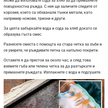
Може да използвате сода за хляб за да премахнете
повърхностна ръжда. С нея ще заличите следите от
корозия, които са обхванали тънки метали, като
например ножове, триони и други.
За целта забъркайте вода и сода за хляб докато се
образува гъста смес.
Разнесете сместа с помощта на стара четка за зъби и
се уверете, че ръждивите петна са напълно покрити.
Оставете я да престои за около час, а след това
вземете гъба или телена четка за да разтъркате и
премахнете ръждата. Изплакнете с вода и подсушете.