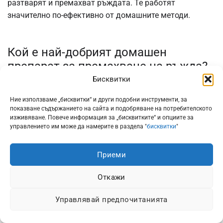
разтварят и премахват ръждата. Те работят
значително по-ефективно от домашните методи.
Кой е най-добрият домашен
препарат за премахване на ръжда?
Бисквитки
Един от най-добрите домашни препарати за
Ние използваме „бисквитки“ и други подобни инструменти, за
премахване на ръжда е смес от бял оцет и сода за
показване съдържанието на сайта и подобряване на потребителското
хляб. Смесете равни части от оцет и сода за хляб.
изживяване. Повече информация за „бисквитките“ и опциите за
управлението им може да намерите в раздела "
бисквитки
"
Направете паста и нанесете върху ръждясалата
повърхност. Оставете да действа за няколко часа,
след което изтрийте с груба кърпа или метална четка.
Приеми
Откажи
Може ли кока-кола да премахне
Управлявай предпочитанията
ръждата?