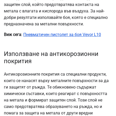
защитен слой, който предотвратява контакта на
метала с влагата и кислорода във въздуха. За най-
добри резултати използвайте боя, която е специално
предназначена за метални повърхности.
Виж сега
:
Пневматичен пистолет за боя Vevor L10
Използване на антикорозионни
покрития
Антикорозионните покрития са специални продукти,
които се нанасят върху металните повърхности за да
ги защитят от ръжда. Те обикновено съдържат
химически съставки, които реагират с повърхността
на метала и формират защитен слой. Този слой не
само предотвратява образуването на ръжда, но и
помага за защита на метала от други вредни