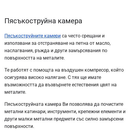
Пясъкоструйна камера
Пясъкоструйните камери
са често срещани и
използвани за отстраняване на петна от масло,
наслагвания, ръжда и други замърсявания по
повърхността на металите.
Те работят с помощта на въздушен компресор, който
осигурява високо налягане. С тях ще имате
възможността да възвърнете естествения цвят на
металите.
Пясъкоструйната камера Ви позволява да почистите
метални катинари, инструменти, крепежни елементи и
други малки метални предмети със силно замърсени
повърхности.