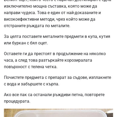
изключително мощна съставка, която може да
направи чудеса. Това е един от най-доказаните и
високоефективни методи, чрез който може да
отстраните ръждата по металите.
За целта поставете металните предмети в купа, кутия
или буркан с бял оцет.
Оставете ги да престоят в продължение на няколко
часа, а след това разтъркайте корозиралата
повърхност с телена четка.
Почистете предмета с препарат за съдове, изплакнете
с вода и забършете с кърпа.
Ако все пак са останали ръждиви петна, повторете
процедурата.