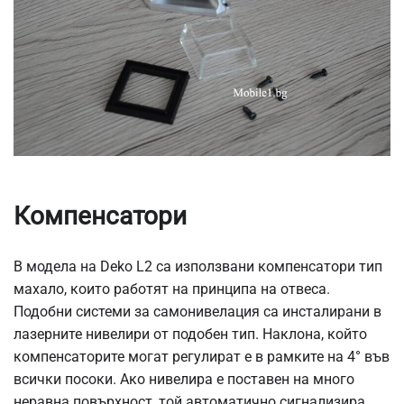
Компенсатори
В модела на Deko L2 са използвани компенсатори тип
махало, които работят на принципа на отвеса.
Подобни системи за самонивелация са инсталирани в
лазерните нивелири от подобен тип. Наклона, който
компенсаторите могат регулират е в рамките на 4° във
всички посоки. Ако нивелира е поставен на много
неравна повърхност, той автоматично сигнализира