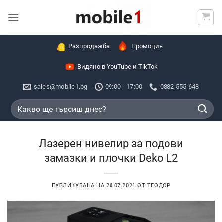
Skip
to
content
Разпродажба
Промоция
Видяно в YouTube и TikTok
sales@mobile1.bg
09:00 - 17:00
0882 555 648
Търсене
за:
Лазерен нивелир за подови
замазки и плочки Deko L2
ПУБЛИКУВАНА НА
20.07.2021
ОТ
ТЕОДОР