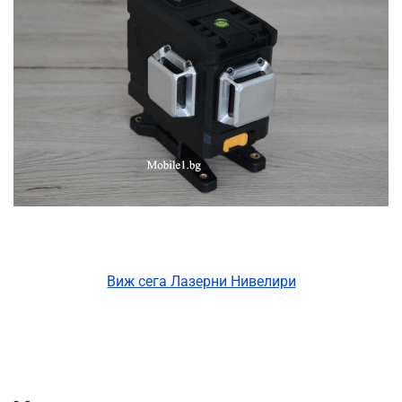
Виж сега Лазерни Нивелири