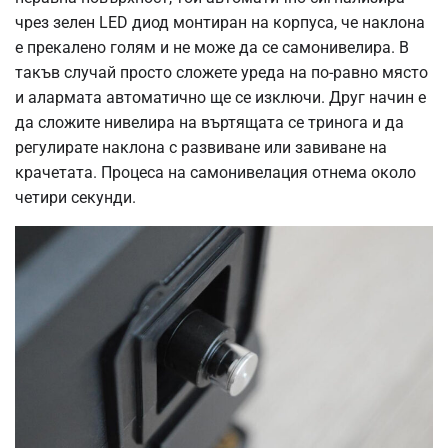
чрез зелен LED диод монтиран на корпуса, че наклона
е прекалено голям и не може да се самонивелира. В
такъв случай просто сложете уреда на по-равно място
и алармата автоматично ще се изключи. Друг начин е
да сложите нивелира на въртящата се тринога и да
регулирате наклона с развиване или завиване на
крачетата. Процеса на самонивелация отнема около
четири секунди.