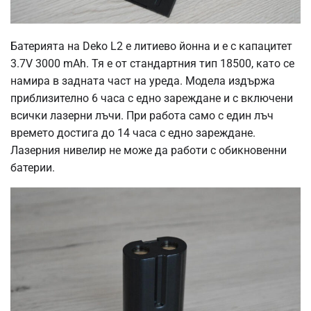
Батерията на Deko L2 е литиево йонна и е с капацитет
3.7V 3000 mAh. Тя е от стандартния тип 18500, като се
намира в задната част на уреда. Модела издържа
приблизително 6 часа с едно зареждане и с включени
всички лазерни лъчи. При работа само с един лъч
времето достига до 14 часа с едно зареждане.
Лазерния нивелир не може да работи с обикновенни
батерии.