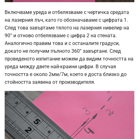
Включваме уреда и отбелязваме с чертичка средата
на лазерния лъч, като го обозначаваме с цифрата 1.
След това завъртаме тялото на лазерния нивелир на
90° и отново отбелязваме с цифра 2 на стената.
Аналогично правим това и с останалите градуси,
докато не получим пълното 360° завъртане. След
проведеното изпитание можем да видим точността на
уреда между двете най-краини цифри. В случая
точността е около 2мм/7м, което е доста близко до
стойността заявена от производителя.