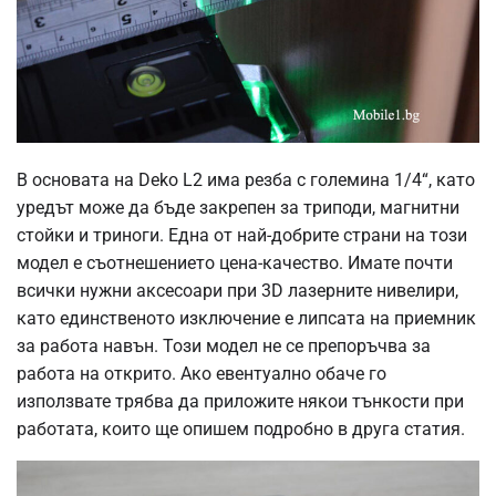
В основата на Deko L2 има резба с големина 1/4“, като
уредът може да бъде закрепен за триподи, магнитни
стойки и триноги. Една от най-добрите страни на този
модел е съотнешението цена-качество. Имате почти
всички нужни аксесоари при 3D лазерните нивелири,
като единственото изключение е липсата на приемник
за работа навън. Този модел не се препоръчва за
работа на открито. Ако евентуално обаче го
използвате трябва да приложите някои тънкости при
работата, които ще опишем подробно в друга статия.