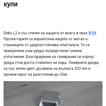
кули
Deko L2 е със степен на защита от влага и прах
IP54
.
Протекторите са изработени изцяло от метал а
страниците от удароустойчива пластмаса. Те са
прикрепени към уреда посредством гумени
уплътнения. Благодарение на гумирания си корпус
уреда стои доста стабилно на пода. Лазерните диоди
са със зелен цвят, дължина на вълната 532 nm и
прожектират на разстояние до 20м.