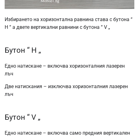
Избирането на хоризонтална равнина става с бутона “
H “ а двете вертикални равнини с бутона “ V „
Бутон “ H „
Едно натискане – включва хоризонталния лазерен
лъч
Две натискания – изключва хоризонталния лазерен
лъч
Бутон “ V „
Едно натискане – включва само предния вертикален