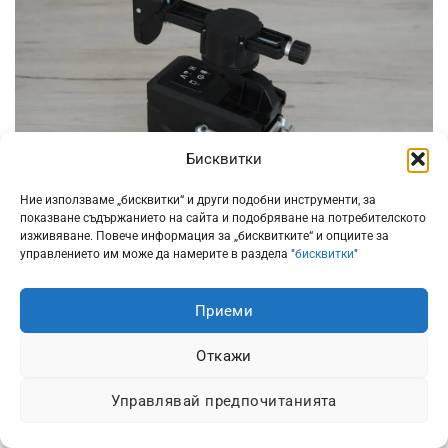
Бисквитки
Ние използваме „бисквитки“ и други подобни инструменти, за
показване съдържанието на сайта и подобряване на потребителското
изживяване. Повече информация за „бисквитките“ и опциите за
управлението им може да намерите в раздела "
бисквитки
"
Комплекта съдържа и метална планка. Тя може да
бъде закрепена с видии за стена или таван, като към
Приеми
нея се захваща много здраво магнитната стойка.
Откажи
Управлявай предпочитанията