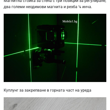
Mагнитна стойка за стена с три позиции за регулиране,
два големи неодимови магнита и резба ¼ инча.
Куплунг за закрепване в горната част на уреда