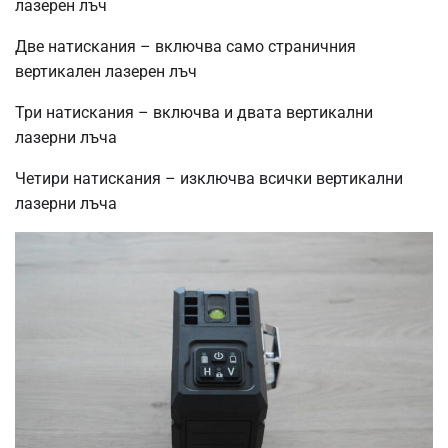
лазерен лъч
Две натискания – включва само страничния
вертикален лазерен лъч
Три натискания – включва и двата вертикални
лазерни лъча
Четири натискания – изключва всички вертикални
лазерни лъча