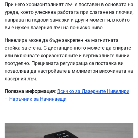
При него хоризонталният лъч е поставен в основата на
уреда, което улеснява работата при слагане на плочки,
направа на подови замазки и други моменти, в който
ви е нужен лазерния лъч на по-ниско ниво.
Нивелира може да бъде закрепен на магнитната
стойка за стена. С дистанционното можете да спирате
или включвате хоризонталните и вертикалните линии
поотделно. Прецизната регулираща се поставка ви
позволява да настройвате в милиметри височината на
лазерния лъч.
Полезна информация
:
Всичко за Лазерните Нивелири
– Наръчник за Начинаещи